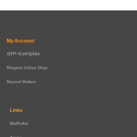
My Account
GFP-Komplex
Ringana Online Shop
Beyond Matters
Links
Madhukar