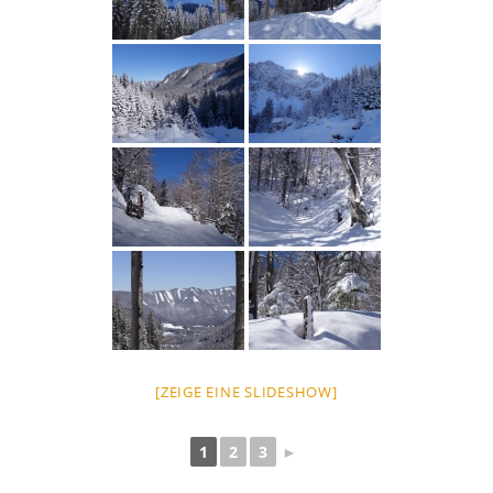
[ZEIGE EINE SLIDESHOW]
1
2
3
►