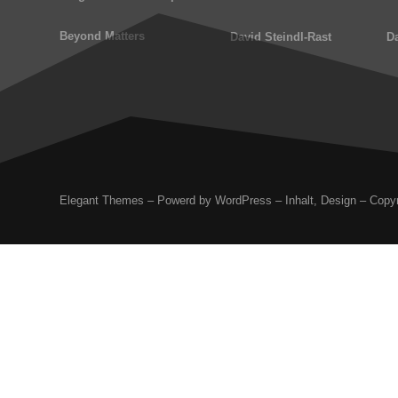
Beyond Matters
David Steindl-Rast
Da
Elegant Themes – Powerd by WordPress – Inhalt, Design – Copyr