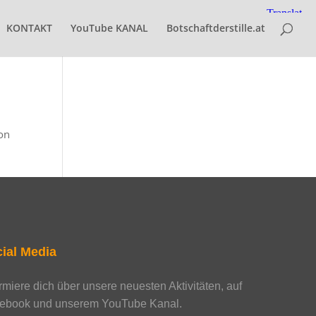
KONTAKT
YouTube KANAL
Botschaftderstille.at
ion
ial Media
ormiere dich über unsere neuesten Aktivitäten, auf
ebook und unserem YouTube Kanal.