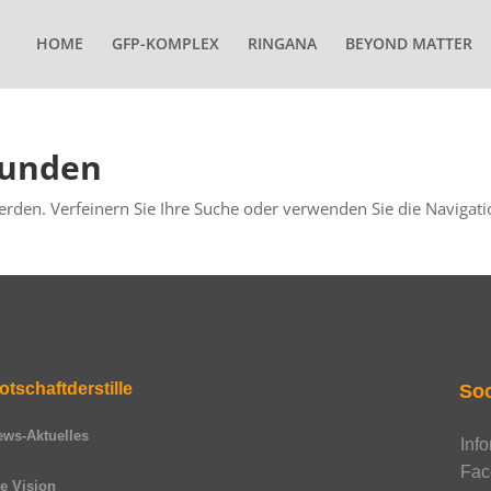
HOME
GFP-KOMPLEX
RINGANA
BEYOND MATTER
funden
erden. Verfeinern Sie Ihre Suche oder verwenden Sie die Navigat
otschaftderstille
Soc
ews-Aktuelles
Inf
Fac
e Vision