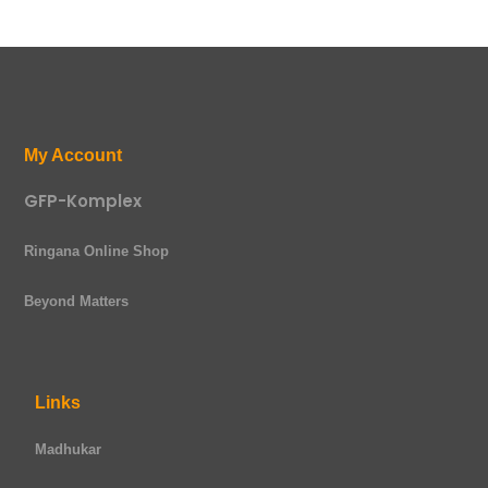
My Account
GFP-Komplex
Ringana Online Shop
Beyond Matters
Links
Madhukar