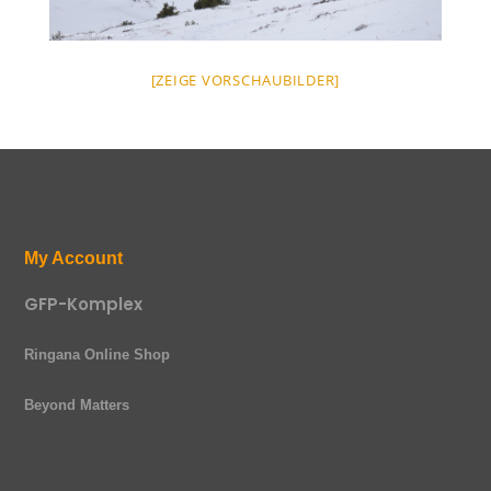
[ZEIGE VORSCHAUBILDER]
My Account
GFP-Komplex
Ringana Online Shop
Beyond Matters