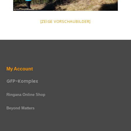
[ZEIGE VORSCHAUBILDER]
My Account
GFP-Komplex
Ringana Online Shop
Beyond Matters