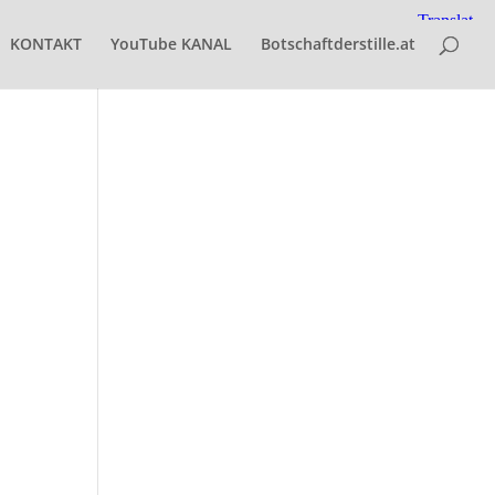
KONTAKT
YouTube KANAL
Botschaftderstille.at