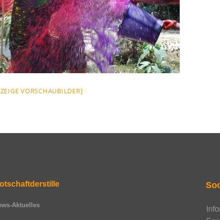
[ZEIGE VORSCHAUBILDER]
otschaftderstille
Soc
ews-Aktuelles
Inf