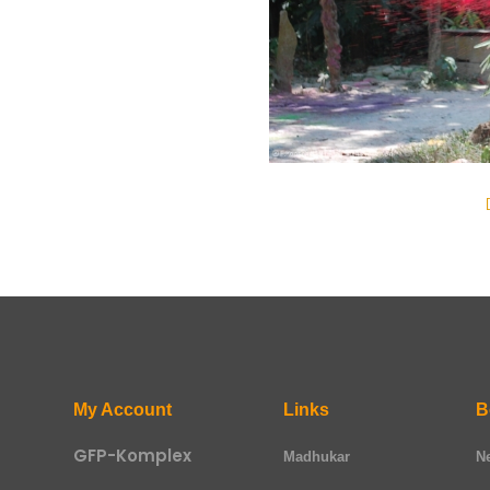
My Account
Links
B
GFP-Komplex
Madhukar
N