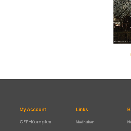
My Account
Links
B
GFP-Komplex
Madhukar
N