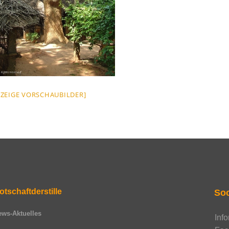
[ZEIGE VORSCHAUBILDER]
otschaftderstille
Soc
ews-Aktuelles
Inf