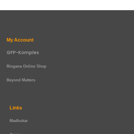
My Account
GFP-Komplex
Ringana Online Shop
Beyond Matters
Links
Madhukar