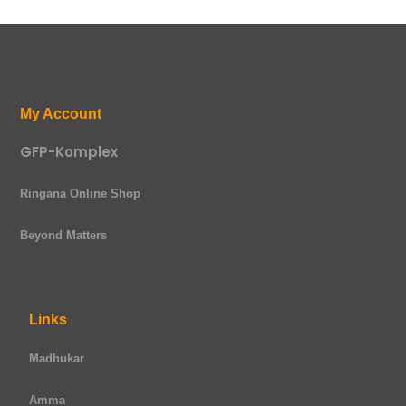
My Account
GFP-Komplex
Ringana Online Shop
Beyond Matters
Links
Madhukar
Amma